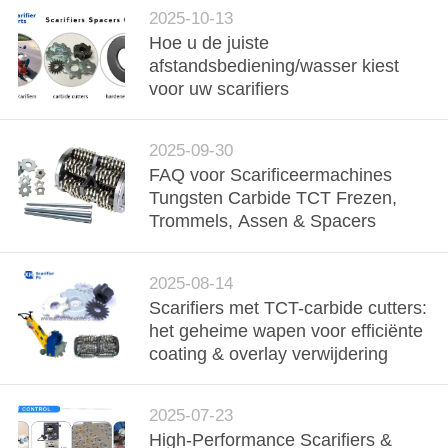
OFFERTE
2025-10-13
Hoe u de juiste
SITEMAP
afstandsbediening/wasser kiest
voor uw scarifiers
PRIVACYBELEID
2025-09-30
FAQ voor Scarificeermachines
Tungsten Carbide TCT Frezen,
Trommels, Assen & Spacers
2025-08-14
Scarifiers met TCT-carbide cutters:
het geheime wapen voor efficiënte
coating & overlay verwijdering
2025-07-23
High-Performance Scarifiers &