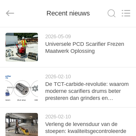
Xinhe
Industry
Co.,
Ltd..
Recent nieuws
All
Rights
Reserved.
HUIS
2026-05-09
Universele PCD Scarifier Frezen
PRODUCTEN
Maatwerk Oplossing
VIDEO'S
2026-02-10
De TCT-carbide-revolutie: waarom
OVER
moderne scarifiers drums beter
ONS
presteren dan grinders en
traditionele snijmachines
FABRIEKSTOCHT
2026-02-10
Verleng de levensduur van de
stoepen: kwaliteitsgecontroleerde