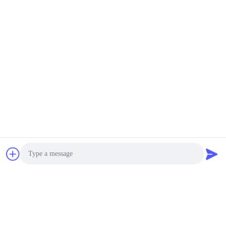
populaire categorieën
Alle
Scarificatorsnijders
Schroefdrums
Scarifiers Schachten
PCD-snijmachines
& Spacers
voor het afscheren
Von Arx Carbide-
Airtec
snijmachines voor
Betonscherpers
het frezen met
Accessories
kanten
Husqvarna TCT-
Deeltjes en
snijmachines voor
toebehoren van
het scarificeren van
Schwamborn-
koolwaterstoffen
scarificatoren
Photo