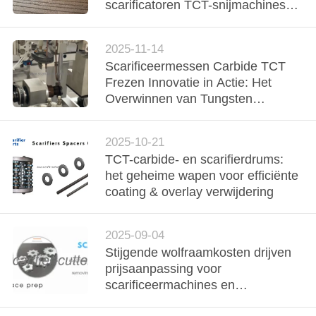
KWALITEITSCONTROLE
scarificatoren TCT-snijmachines
voor duurzame asfaltbehoud
NEEM
2025-11-14
Scarificeermessen Carbide TCT
CONTACT
Frezen Innovatie in Actie: Het
MET
Overwinnen van Tungsten
ONS
Prijsschommelingen
OP
2025-10-21
TCT-carbide- en scarifierdrums:
het geheime wapen voor efficiënte
NIEUWS
coating & overlay verwijdering
GEVALLEN
2025-09-04
Stijgende wolfraamkosten drijven
prijsaanpassing voor
VRAAG
scarificeermachines en
EEN
wolfraamcarbide frezen