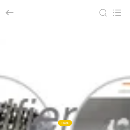
Xinhe
Industry
Co.,
Ltd..
All
Rights
Reserved.
HUIS
PRODUCTEN
VIDEO'S
OVER
ONS
FABRIEKSTOCHT
NEWS