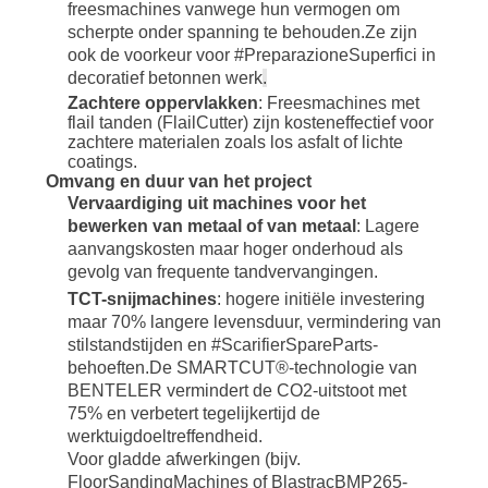
freesmachines vanwege hun vermogen om
scherpte onder spanning te behouden.Ze zijn
ook de voorkeur voor #PreparazioneSuperfici in
decoratief betonnen werk
.
Zachtere oppervlakken
: Freesmachines met
flail tanden (FlailCutter) zijn kosteneffectief voor
zachtere materialen zoals los asfalt of lichte
coatings.
Omvang en duur van het project
Vervaardiging uit machines voor het
bewerken van metaal of van metaal
: Lagere
aanvangskosten maar hoger onderhoud als
gevolg van frequente tandvervangingen.
TCT-snijmachines
: hogere initiële investering
maar 70% langere levensduur, vermindering van
stilstandstijden en #ScarifierSpareParts-
behoeften.De SMARTCUT®-technologie van
BENTELER vermindert de CO2-uitstoot met
75% en verbetert tegelijkertijd de
werktuigdoeltreffendheid.
Voor gladde afwerkingen (bijv.
FloorSandingMachines of BlastracBMP265-