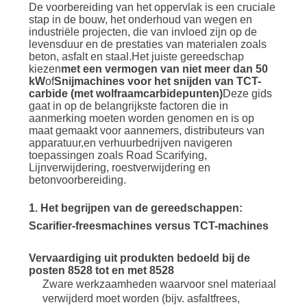
OFFERTE
De voorbereiding van het oppervlak is een cruciale
stap in de bouw, het onderhoud van wegen en
industriële projecten, die van invloed zijn op de
SITEMAP
levensduur en de prestaties van materialen zoals
beton, asfalt en staal.Het juiste gereedschap
kiezen
met een vermogen van niet meer dan 50
kW
of
Snijmachines voor het snijden van TCT-
PRIVACYBELEID
carbide (met wolfraamcarbidepunten)
Deze gids
gaat in op de belangrijkste factoren die in
aanmerking moeten worden genomen en is op
maat gemaakt voor aannemers, distributeurs van
apparatuur,en verhuurbedrijven navigeren
toepassingen zoals Road Scarifying,
Lijnverwijdering, roestverwijdering en
betonvoorbereiding.
1. Het begrijpen van de gereedschappen:
Scarifier-freesmachines versus TCT-machines
Vervaardiging uit produkten bedoeld bij de
posten 8528 tot en met 8528
Zware werkzaamheden waarvoor snel materiaal
verwijderd moet worden (bijv. asfaltfrees,