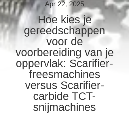
KWALITEITSCONTROLE
Apr 22, 2025
Hoe kies je
NEEM
gereedschappen
CONTACT
MET
voor de
ONS
voorbereiding van je
OP
oppervlak: Scarifier-
freesmachines
NIEUWS
versus Scarifier-
GEVALLEN
carbide TCT-
snijmachines
VRAAG
EEN