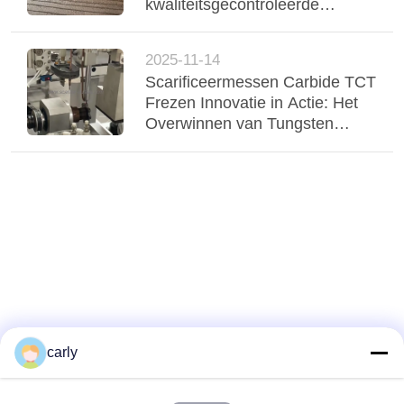
kwaliteitsgecontroleerde
scarificatoren TCT-snijmachines
voor duurzame asfaltbehoud
2025-11-14
Scarificeermessen Carbide TCT
Frezen Innovatie in Actie: Het
Overwinnen van Tungsten
Prijsschommelingen
carly