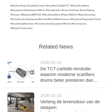
#SurfacePrep #CarbideCutter #ScarifierCarbideTCT #RoadScarifiers
#EquipmentDistributors #Rent #Scarificatrici #ConcretePrep #LineSriping
#Vonarx #BlastracBMP265 #DeckScarifiers #AirtecRM320 #BarnGrooving
#ConstructionEquipmentRental #RoadMaintenance #SurfacePreparationTools
#ScarifyingMachines #ConstructionEquipmentRental #Contractors
#RoadConstruction
Related News
2026-02-10
De TCT-carbide-revolutie:
waarom moderne scarifiers
drums beter presteren dan
grinders en traditionele
snijmachines
2026-02-10
Verleng de levensduur van de
stoepen: