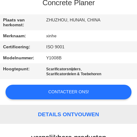
KWALITEITSCONTROLE
Concrete Planer
NEEM
Plaats van
ZHUZHOU, HUNAN, CHINA
herkomst:
CONTACT
Merknaam:
xinhe
MET
Certificering:
ISO 9001
ONS
Modelnummer:
Y1008B
OP
Hoogtepunt:
,
Scarificatorsnijders
Scarificatordelen & Toebehoren
NIEUWS
CONTACTEER ONS!
GEVALLEN
DETAILS ONTVOUWEN
VRAAG
EEN