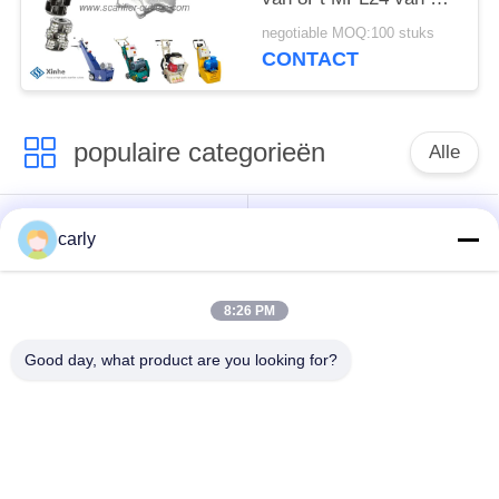
de
negotiable MOQ:100 stuks
Toebehorenscarificator
CONTACT
de Trommeldelen bij
het Gispen van
Machines
populaire categorieën
Alle
Scarificatorsnijders
Schroefdrums
carly
Scarifiers Schachten
PCD-snijmachines
8:26 PM
& Spacers
voor het afscheren
Good day, what product are you looking for?
Von Arx Carbide-
Airtec
snijmachines voor
Betonscherpers
het frezen met
Accessories
kanten