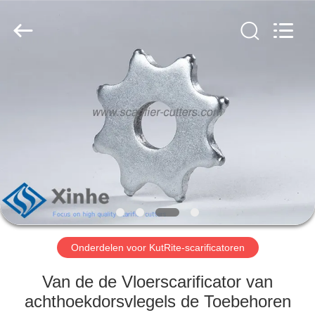
Xinhe
Industry
Co.,
Ltd..
All
Rights
Reserved.
HUIS
PRODUCTEN
VIDEO'S
OVER
ONS
Onderdelen voor KutRite-scarificatoren
FABRIEKSTOCHT
Van de de Vloerscarificator van
achthoekdorsvlegels de Toebehoren