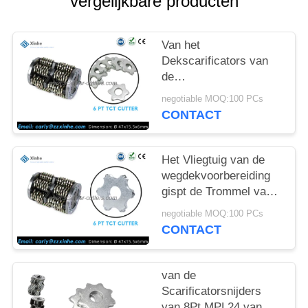
vergelijkbare producten
OFFERTE
SITEMAP
Van het
Dekscarificators van
de
PRIVACYBELEID
oppervlaktevoorbereiding
negotiable MOQ:100 PCs
Tct van de Eenheden
CONTACT
Veelvoudige Scherpe
Hoofden Snijders
Het Vliegtuig van de
wegdekvoorbereiding
gispt de Trommel van
de
negotiable MOQ:100 PCs
Gehechtheidsdorsvlegels
CONTACT
van de
Oppervlaktenscarificator
van de
Scarificatorsnijders
van 8Pt MPL24 van de