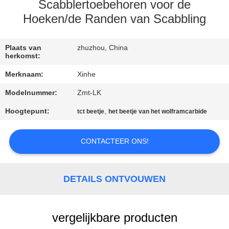
KWALITEITSCONTROLE
Scabblertoebehoren voor de
Hoeken/de Randen van Scabbling
NEEM
CONTACT
Plaats van
zhuzhou, China
herkomst:
MET
Merknaam:
Xinhe
ONS
Modelnummer:
Zmt-LK
OP
Hoogtepunt:
,
tct beetje
het beetje van het wolframcarbide
NIEUWS
CONTACTEER ONS!
GEVALLEN
DETAILS ONTVOUWEN
VRAAG
EEN
vergelijkbare producten