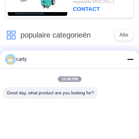
negotiable MOQ:PCs 1
Oppervlaktebehandeling
CONTACT
populaire categorieën
Alle
Scarificatorsnijders
Schroefdrums
carly
Scarifiers Schachten
PCD-snijmachines
10:48 PM
& Spacers
voor het afscheren
Good day, what product are you looking for?
Von Arx Carbide-
Airtec
snijmachines voor
Betonscherpers
het frezen met
Accessories
kanten