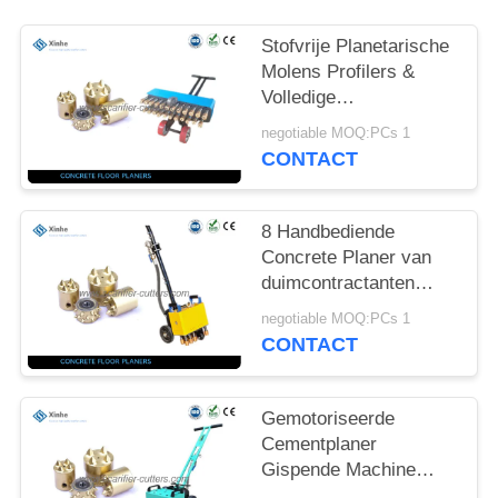
OFFERTE
Stofvrije Planetarische
SITEMAP
Molens Profilers &
Volledige
Trommeluitrusting voor
negotiable MOQ:PCs 1
PRIVACYBELEID
Wegreparatie, het
CONTACT
Malen
8 Handbediende
Concrete Planer van
duimcontractanten
Elektroscarificators
negotiable MOQ:PCs 1
voor de Wegen
CONTACT
Onderhoud
Gemotoriseerde
Cementplaner
Gispende Machine
voor Thermoplastische