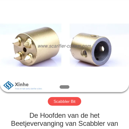
Xinhe
Industry
Co.,
Ltd..
All
Rights
Reserved.
HUIS
PRODUCTEN
VIDEO'S
OVER
ONS
Scabbler Bit
FABRIEKSTOCHT
De Hoofden van de het
Beetjevervanging van Scabbler van