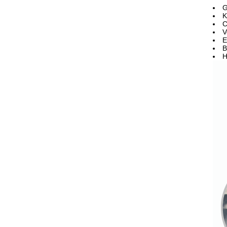
G
K
C
V
E
B
H