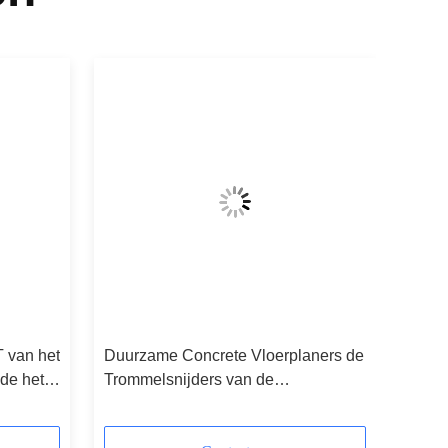
T van het
Duurzame Concrete Vloerplaners de
de het
Trommelsnijders van de
Delenvervanging,
aners
Staalwasmachines en Schachtdelen