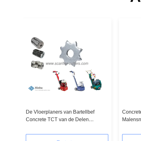
De Vloerplaners van Bartellbef
Concrete
Concrete TCT van de Delen
Malensni
Gemakkelijke Verandering Snijders
op het M
voor Verfverwijdering en Weg die
Oppervl