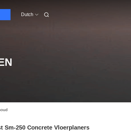
Dutch
EN
houd
t Sm-250 Concrete Vloerplaners