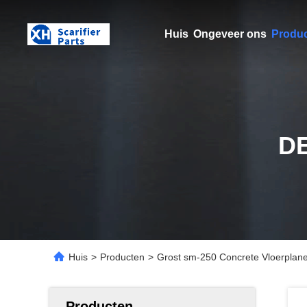
Huis
Ongeveer ons
Produ
D
Huis
>
Producten
>
Grost sm-250 Concrete Vloerplan
Producten