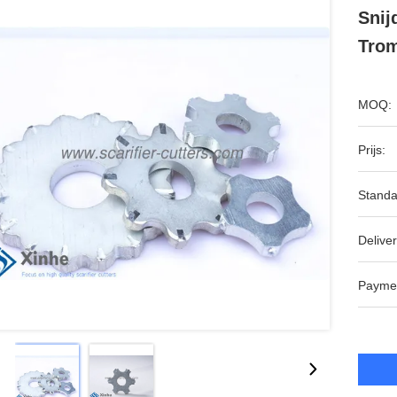
Snij
Tro
MOQ:
Prijs:
Standa
Deliver
Payme