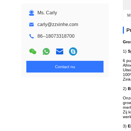
Ms. Carly
M
carly@zzxinhe.com
P
86--18073318700
Gro
1)
S
6 pu
Afme
Contact nu
Uite
100%
Zink
2)
B
Onze
groe
merk
Zij 
werk
3)
E