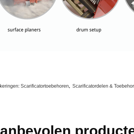
keringen:
Scarificatortoebehoren
,
Scarificatordelen & Toebeho
anbevolen product