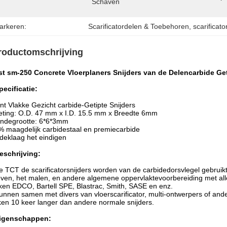
Schaven
arkeren:
Scarificatordelen & Toebehoren
, 
scarificat
roductomschrijving
st sm-250 Concrete Vloerplaners Snijders van de Delencarbide G
pecificatie:
nt Vlakke Gezicht carbide-Getipte Snijders
ting: O.D. 47 mm x I.D. 15.5 mm x Breedte 6mm
indegrootte: 6*6*3mm
 maagdelijk carbidestaal en premiecarbide
deklaag het eindigen
eschrijving:
 TCT de scarificatorsnijders worden van de carbidedorsvlegel gebruikt
ven, het malen, en andere algemene oppervlaktevoorbereiding met aller
en EDCO, Bartell SPE, Blastrac, Smith, SASE en enz.
kunnen samen met divers van vloerscarificator, multi-ontwerpers of and
en 10 keer langer dan andere normale snijders.
igenschappen: