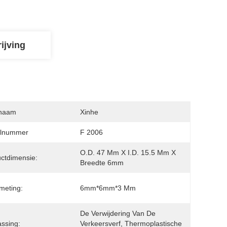
ijving
naam
Xinhe
lnummer
F 2006
O.D. 47 Mm X I.D. 15.5 Mm X 
ctdimensie:
Breedte 6mm
meting:
6mm*6mm*3 Mm
De Verwijdering Van De 
ssing:
Verkeersverf, Thermoplastische 