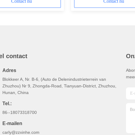
Delen
Contact nu
Contact nu
el contact
On
Adres
Abon
meer
Blokkeer A, Nr. B-6, (Auto de Delenindustrieterrein van
Zhuzhou) Nr 9, Zhongda-Road, Tianyuan-District, Zhuzhou,
Hunan, China
Tel.:
86--18073318700
E-mailen
carly@zzxinhe.com