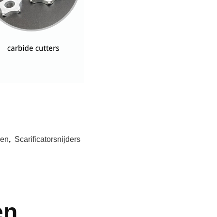
ren
,
Scarificatorsnijders
en