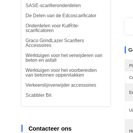
SASE-scarifieronderdelen
De Delen van de Edcoscarificator
Onderdelen voor KutRite-
scarificatoren
Graco GrindLazer Scarifiers
Accessoires
G
Werktuigen voor het verwijderen van
beton en asfalt
P
Werktuigen voor het voorbereiden
van betonnen oppervlakken
Ce
Verkeerslijnverwijder accessoires
E
Scabbler Bit
Ui
Contacteer ons
H