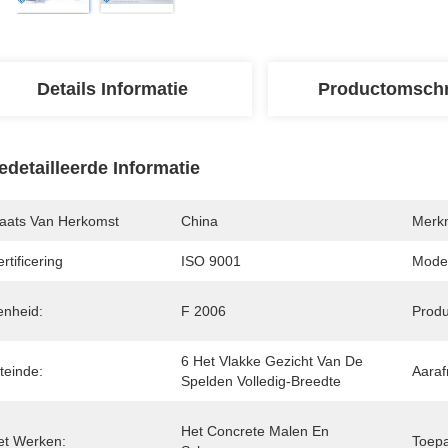
Details Informatie
Productomschr
edetailleerde Informatie
laats Van Herkomst
China
Merk
rtificering
ISO 9001
Mode
enheid:
F 2006
Produ
6 Het Vlakke Gezicht Van De 
teinde:
Aaraf
Spelden Volledig-Breedte
Het Concrete Malen En 
et Werken:
Toepa