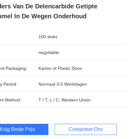
ders Van De Delencarbide Getipte
mmel In De Wegen Onderhoud
100 stuks
negotiable
rd Packaging:
Karton of Plastic Doos
y Period:
Normaal 3-5 Werkdagen
nt Method:
T / T, L / C, Western Union
Krijg Beste Prijs
Contacteer Ons