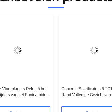
 Vloerplaners Delen 5 het
Concrete Scarificators 6 TC
jders van het Puntcarbide
Rand Volledige Gezicht van 
ateriaal van de
Cementoppervlakte van
aktevoorbereiding
Wolframsnijders de Vloerpl