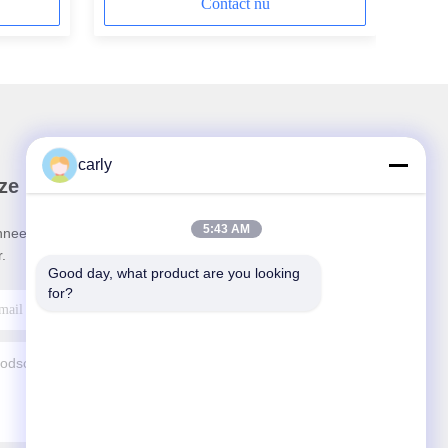
Contact nu
carly
ze Nieuwsbrief
5:43 AM
neer u op onze nieuwsbrief voor kortingen en
.
Good day, what product are you looking 
for?