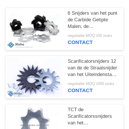
OFFERTE
6 Snijders van het punt
SITEMAP
de Carbide Getipte
Malen, de
Scarificatorsvervanging
PRIVACYBELEID
negotiable MOQ:100 stuks
van het Vloermalen, de
CONTACT
Slijtagedelen van het
Malen Gispende
Materiaal
Scarificatorsnijders 12
van de de Straalsnijder
van het Uiteindenstaal
Concrete de
negotiable MOQ:1000 stuks
Stersnijders op Malen
CONTACT
Gispende Machines
TCT de
Scarificatorssnijders
van het