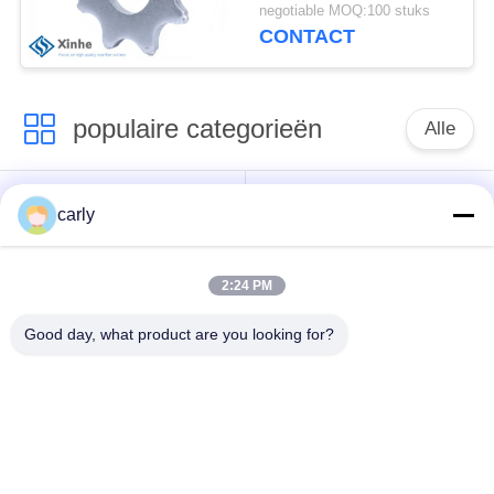
Wolframcarbide 8
negotiable MOQ:100 stuks
Tanden van de
CONTACT
Scarificatorswielen van
de Puntenvloer
populaire categorieën
Alle
Scarificatorsnijders
Schroefdrums
carly
Scarifiers Schachten
PCD-snijmachines
2:24 PM
& Spacers
voor het afscheren
Good day, what product are you looking for?
Von Arx Carbide-
Airtec
snijmachines voor
Betonscherpers
het frezen met
Accessories
kanten