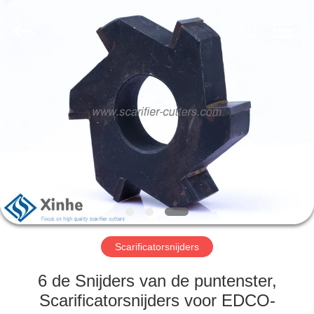
Xinhe
Industry
Co.,
Ltd..
All
Rights
Reserved.
HUIS
PRODUCTEN
VIDEO'S
OVER
ONS
Scarificatorsnijders
FABRIEKSTOCHT
6 de Snijders van de puntenster,
Scarificatorsnijders voor EDCO-