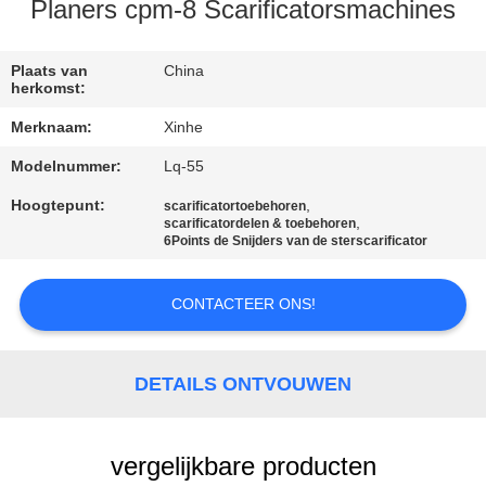
KWALITEITSCONTROLE
Planers cpm-8 Scarificatorsmachines
NEEM
Plaats van
China
herkomst:
CONTACT
Merknaam:
Xinhe
MET
Modelnummer:
Lq-55
ONS
Hoogtepunt:
,
scarificatortoebehoren
OP
,
scarificatordelen & toebehoren
6Points de Snijders van de sterscarificator
NIEUWS
CONTACTEER ONS!
GEVALLEN
DETAILS ONTVOUWEN
VRAAG
EEN
vergelijkbare producten