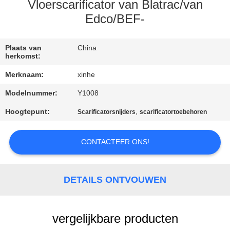
KWALITEITSCONTROLE
Vloerscarificator van Blatrac/van
Edco/BEF-
NEEM
CONTACT
Plaats van
China
herkomst:
MET
Merknaam:
xinhe
ONS
Modelnummer:
Y1008
OP
Hoogtepunt:
,
Scarificatorsnijders
scarificatortoebehoren
NIEUWS
CONTACTEER ONS!
GEVALLEN
DETAILS ONTVOUWEN
VRAAG
EEN
vergelijkbare producten