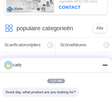
negotiable MOQ:100 stuks
Bewerken
CONTACT
Snijdersassemblage
populaire categorieën
Alle
Scarificatorsnijders
Schroefdrums
Scarifiers Schachten
PCD-snijmachines
carly
& Spacers
voor het afscheren
Von Arx Carbide-
7:27 AM
Airtec
snijmachines voor
Betonscherpers
het frezen met
Good day, what product are you looking for?
Accessories
kanten