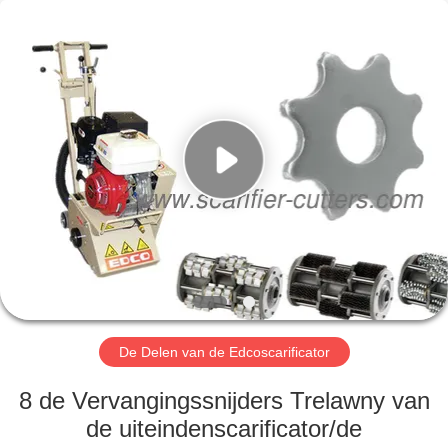
Xinhe
Industry
Co.,
Ltd..
All
Rights
Reserved.
HUIS
PRODUCTEN
VIDEO'S
OVER
ONS
De Delen van de Edcoscarificator
FABRIEKSTOCHT
8 de Vervangingssnijders Trelawny van
de uiteindenscarificator/de