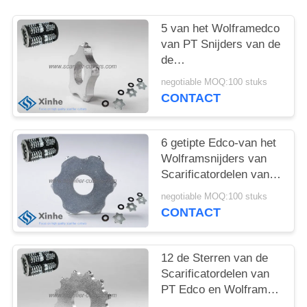
OFFERTE
5 van het Wolframedco
SITEMAP
van PT Snijders van de
de
Scarificatordorsvlegel
negotiable MOQ:100 stuks
PRIVACYBELEID
de Concrete op
CONTACT
Concrete Vloerplaners
6 getipte Edco-van het
Wolframsnijders van
Scarificatordelen van
het de Wegcement de
negotiable MOQ:100 stuks
Oppervlakte Prep
CONTACT
Machines
12 de Sterren van de
Scarificatordelen van
PT Edco en Wolfram
multi-Uiteinde het