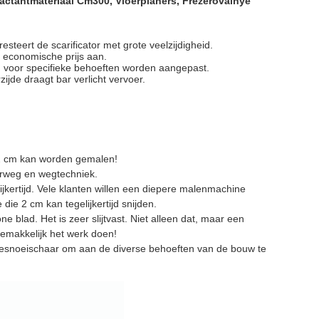
actantmateriaal Cm300,
Vloerplaners,
Frezerovalnye
steert de scarificator met grote veelzijdigheid.
 economische prijs aan.
ren voor specifieke behoeften worden aangepast.
ijde draagt bar verlicht vervoer.
 2 cm kan worden gemalen!
orweg en wegtechniek.
ertijd. Vele klanten willen een diepere malenmachine
e 2 cm kan tegelijkertijd snijden.
ne blad. Het is zeer slijtvast. Niet alleen dat, maar een
gemakkelijk het werk doen!
tesnoeischaar om aan de diverse behoeften van de bouw te