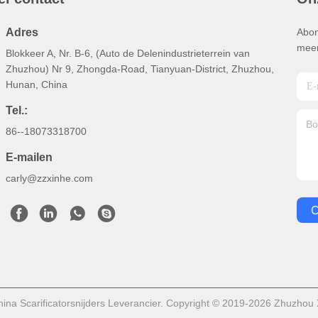
Adres
Abon
meer
Blokkeer A, Nr. B-6, (Auto de Delenindustrieterrein van
Zhuzhou) Nr 9, Zhongda-Road, Tianyuan-District, Zhuzhou,
Hunan, China
Tel.:
86--18073318700
E-mailen
carly@zzxinhe.com
C
ina Scarificatorsnijders Leverancier. Copyright © 2019-2026 Zhuzhou X