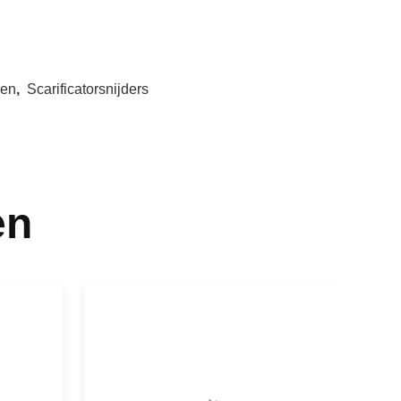
ren
,
Scarificatorsnijders
en