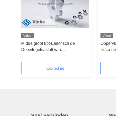
Video
Video
PT de
Middelgroot 8pt-Elektrisch de
Oppervla
cator
Dorsvlegelsasfalt van
Edco-de 
Trommelcarbide Getipt
Carbide
Snijders/Benzinescarificators
Scarific
Contact nu
Snel verbinden
Sn