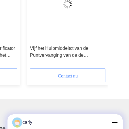
ficator
Vijf het Hulpmiddeltct van de
 het
Puntvervanging van de de
Vloerscarificator van de
Snijdersassemblage Delen
Algemene Opstelling
Contact nu
carly
ze Nieuwsbrief