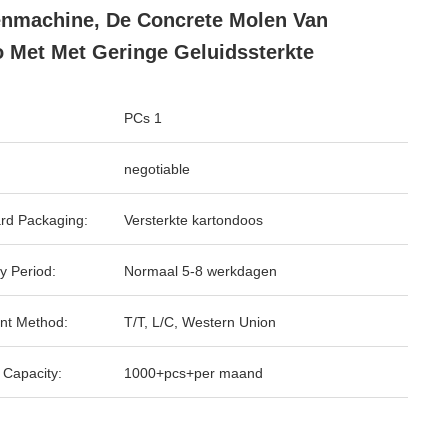
nmachine, De Concrete Molen Van
 Met Met Geringe Geluidssterkte
PCs 1
negotiable
rd Packaging:
Versterkte kartondoos
y Period:
Normaal 5-8 werkdagen
nt Method:
T/T, L/C, Western Union
 Capacity:
1000+pcs+per maand