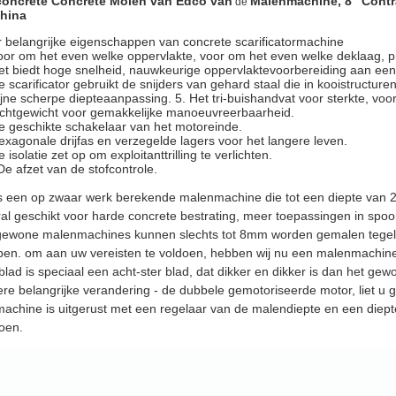
concrete Concrete Molen van Edco van
Malenmachine, 8“ Contr
de
hina
 belangrijke eigenschappen van concrete scarificatormachine
oor om het even welke oppervlakte, voor om het even welke deklaag, pre
et biedt hoge snelheid, nauwkeurige oppervlaktevoorbereiding aan een
e scarificator gebruikt de snijders van gehard staal die in kooistructu
ijne scherpe diepteaanpassing. 5. Het tri-buishandvat voor sterkte, voorz
ichtgewicht voor gemakkelijke manoeuvreerbaarheid.
e geschikte schakelaar van het motoreinde.
exagonale drijfas en verzegelde lagers voor het langere leven.
e isolatie zet op om exploitanttrilling te verlichten.
De afzet van de stofcontrole.
is een op zwaar werk berekende malenmachine die tot een diepte van
al geschikt voor harde concrete bestrating, meer toepassingen in spo
ewone malenmachines kunnen slechts tot 8mm worden gemalen tegelijk
en. om aan uw vereisten te voldoen, hebben wij nu een malenmachine di
blad is speciaal een acht-ster blad, dat dikker en dikker is dan het gewo
re belangrijke verandering - de dubbele gemotoriseerde motor, liet u 
achine is uitgerust met een regelaar van de malendiepte en een diep
oen.