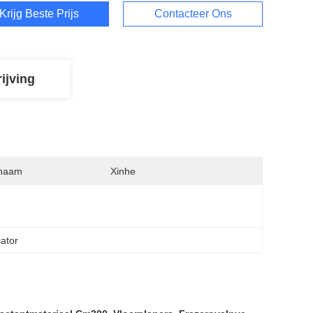
Krijg Beste Prijs
Contacteer Ons
ijving
naam
Xinhe
cator