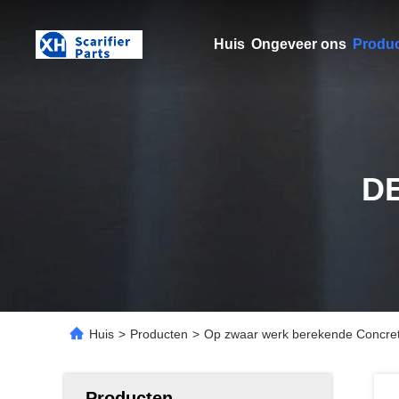
Huis
Ongeveer ons
Produ
D
Huis
>
Producten
>
Op zwaar werk berekende Concret
Producten