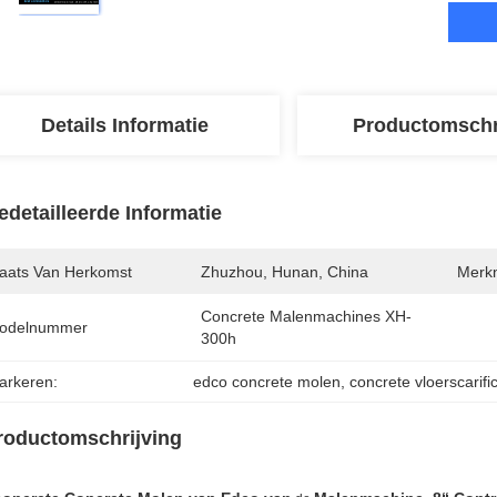
Details Informatie
Productomschr
edetailleerde Informatie
laats Van Herkomst
Zhuzhou, Hunan, China
Merk
Concrete Malenmachines XH-
odelnummer
300h
arkeren:
edco concrete molen
, 
concrete vloerscarifi
roductomschrijving