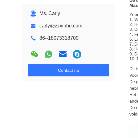
De 
Mas
Ms. Carly
Zeer
1. V
2. H
carly@zzxinhe.com
3. D
4. F
86--18073318700
6. L
7. D
8. H
9. D
10. 
Dit 
Contact nu
Voor
De g
hebb
Het 
ande
De m
vold