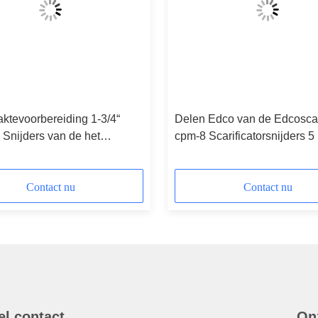
ktevoorbereiding 1-3/4“
Delen Edco van de Edcoscari
Snijders van de het
cpm-8 Scarificatorsnijders 5
dorsvlegel van
Malensnijders van de
atordelen
Tandenscarificator
Contact nu
Contact nu
el contact
On