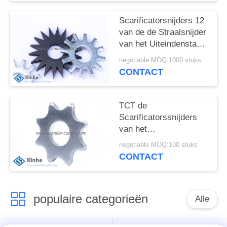
OFFERTE
Malen Gispende
Materiaal
Scarificatorsnijders 12
SITEMAP
van de de Straalsnijder
van het Uiteindenstaal
Concrete de
negotiable MOQ:1000 stuks
PRIVACYBELEID
Stersnijders op Malen
CONTACT
Gispende Machines
TCT de
Scarificatorssnijders
van het
Wolframcarbide 8
negotiable MOQ:100 stuks
Tanden van de
CONTACT
Scarificatorswielen van
de Puntenvloer
populaire categorieën
Alle