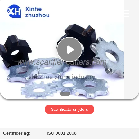
Xinhe
Industry
Co.,
Ltd..
All
Rights
Reserved.
HUIS
PRODUCTEN
VIDEO'S
OVER
ONS
Scarificatorsnijders
FABRIEKSTOCHT
Certificering:
ISO 9001:2008