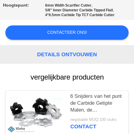
KWALITEITSCONTROLE
Hoogtepunt:
,
6mm Width Scarifier Cutter
,
5/8" Inner Diameter Carbide Tipped Flail
4*8.5mm Carbide Tip TCT Carbide Cutter
NEEM
CONTACT
CONTACTEER ONS!
MET
ONS
DETAILS ONTVOUWEN
OP
vergelijkbare producten
NIEUWS
GEVALLEN
6 Snijders van het punt
de Carbide Getipte
Malen, de
VRAAG
Scarificatorsvervanging
negotiable MOQ:100 stuks
van het Vloermalen, de
EEN
CONTACT
Slijtagedelen van het