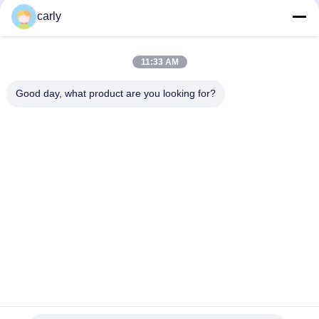
Scarificatorsnijders
Schroefdrums
carly
Scarifiers Schachten
PCD-snijmachines
11:33 AM
& Spacers
voor het afscheren
Good day, what product are you looking for?
Von Arx Carbide-
Airtec
snijmachines voor
Betonscherpers
het frezen met
Accessories
kanten
Husqvarna TCT-
Deeltjes en
snijmachines voor
toebehoren van
het scarificeren van
Schwamborn-
koolwaterstoffen
scarificatoren
Teken in