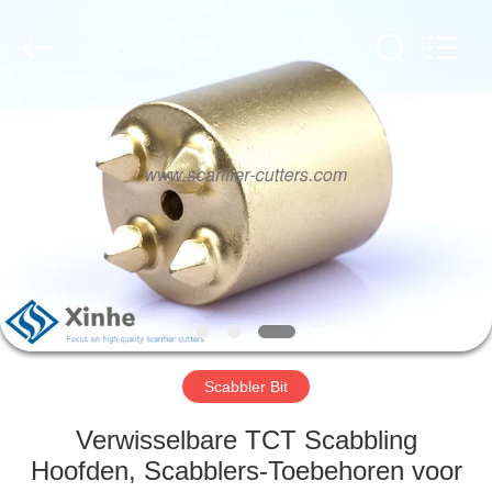
Xinhe
Industry
Co.,
Ltd..
All
Rights
Reserved.
HUIS
PRODUCTEN
VIDEO'S
OVER
ONS
Scabbler Bit
FABRIEKSTOCHT
Verwisselbare TCT Scabbling
Hoofden, Scabblers-Toebehoren voor