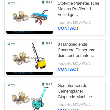
OFFERTE
Stofvrije Planetarische
Molens Profilers &
Volledige
SITEMAP
Trommeluitrusting voor
negotiable MOQ:PCs 1
Wegreparatie, het
CONTACT
PRIVACYBELEID
Malen
8 Handbediende
Concrete Planer van
duimcontractanten
Elektroscarificators
negotiable MOQ:PCs 1
voor de Wegen
CONTACT
Onderhoud
Gemotoriseerde
Cementplaner
Gispende Machine
voor Thermoplastische
negotiable MOQ:PCs 1
Oppervlaktebehandeling