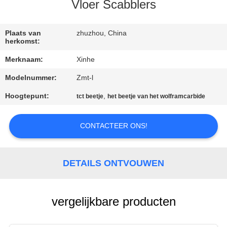
KWALITEITSCONTROLE
Vloer Scabblers
NEEM
Plaats van
zhuzhou, China
herkomst:
CONTACT
Merknaam:
Xinhe
MET
Modelnummer:
Zmt-l
ONS
Hoogtepunt:
,
tct beetje
het beetje van het wolframcarbide
OP
CONTACTEER ONS!
NIEUWS
GEVALLEN
DETAILS ONTVOUWEN
VRAAG
vergelijkbare producten
EEN