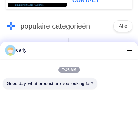
CONTACT
populaire categorieën
Alle
Scarificatorsnijders
Schroefdrums
carly
Scarifiers Schachten
PCD-snijmachines
7:45 AM
& Spacers
voor het afscheren
Good day, what product are you looking for?
Von Arx Carbide-
Airtec
snijmachines voor
Betonscherpers
het frezen met
Accessories
kanten
Husqvarna TCT-
Deeltjes en
snijmachines voor
toebehoren van